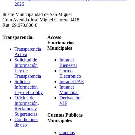
2026
Ilustre Municipalidad de San Miguel
Gran Avenida José Miguel Carrera 3418
Rut: 69.070.800-0
Transparencia:
Acceso
Funcionarios
Municipales
Transparencia
Activa
Solicitud de
Intranet
Información
Bienestar
Ley de
Correo
Transparencia
Electrónico
Solicitar
Intranet PAE
Información
Intranet
Ley del Lobby
Municipal
Oficina de
Derivación
Información,
VIF
Reclamos y
Sugerencias
Cuentas Públicas
Condiciones
Municipales
de uso
Cuentas