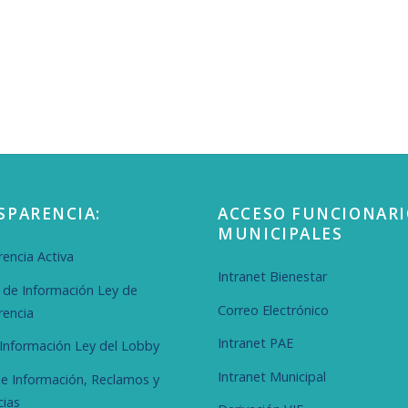
SPARENCIA:
ACCESO FUNCIONARI
MUNICIPALES
encia Activa
Intranet Bienestar
d de Información Ley de
Correo Electrónico
rencia
Intranet PAE
r Información Ley del Lobby
Intranet Municipal
de Información, Reclamos y
cias