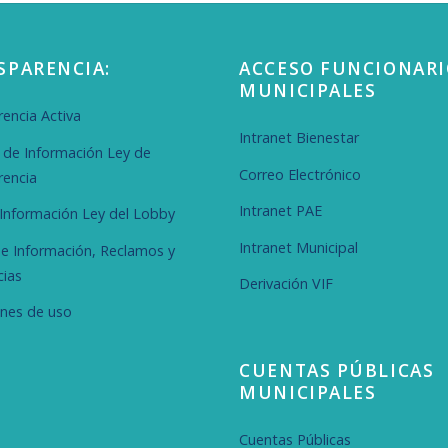
SPARENCIA:
ACCESO FUNCIONARI
MUNICIPALES
encia Activa
Intranet Bienestar
d de Información Ley de
Correo Electrónico
rencia
Intranet PAE
r Información Ley del Lobby
Intranet Municipal
de Información, Reclamos y
cias
Derivación VIF
ones de uso
CUENTAS PÚBLICAS
MUNICIPALES
Cuentas Públicas