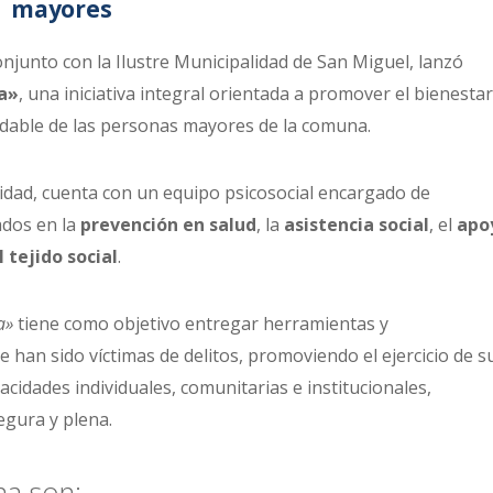
mayores
onjunto con la Ilustre Municipalidad de San Miguel, lanzó
a»
, una iniciativa integral orientada a promover el bienestar
ludable de las personas mayores de la comuna.
ridad, cuenta con un equipo psicosocial encargado de
ados en la
prevención en salud
, la
asistencia social
, el
apo
 tejido social
.
a»
tiene como objetivo entregar herramientas y
an sido víctimas de delitos, promoviendo el ejercicio de s
cidades individuales, comunitarias e institucionales,
egura y plena.
ma son: