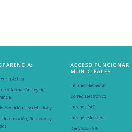
SPARENCIA:
ACCESO FUNCIONARI
MUNICIPALES
encia Activa
Intranet Bienestar
d de Información Ley de
Correo Electrónico
rencia
Intranet PAE
r Información Ley del Lobby
Intranet Municipal
de Información, Reclamos y
cias
Derivación VIF