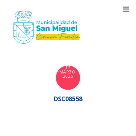
12
MARZO,
2025
DSC08558