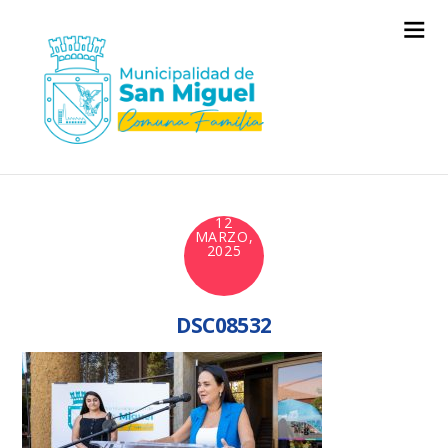
12
MARZO,
2025
DSC08532