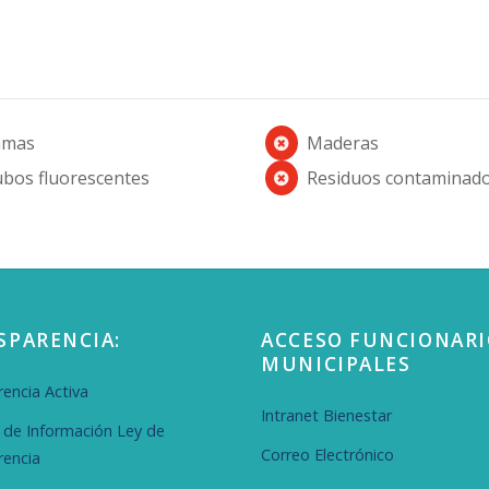
amas
Maderas
bos fluorescentes
Residuos contaminad
SPARENCIA:
ACCESO FUNCIONARI
MUNICIPALES
encia Activa
Intranet Bienestar
d de Información Ley de
Correo Electrónico
rencia