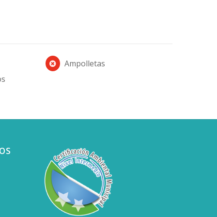
Ampolletas
os
OS