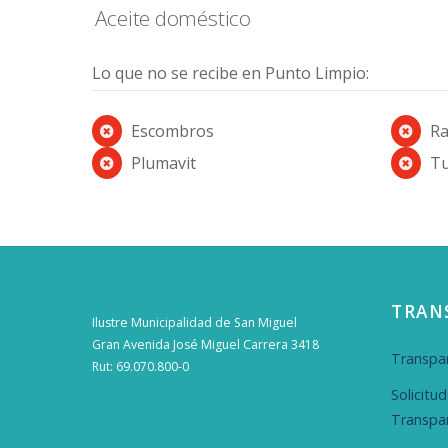
Aceite doméstico
Lo que no se recibe en Punto Limpio:
Escombros
R
Plumavit
Tu
TRAN
Ilustre Municipalidad de San Miguel
Gran Avenida José Miguel Carrera 3418
Transpar
Rut: 69.070.800-0
Solicitu
Transpa