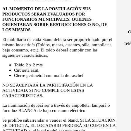
AL MOMENTO DE LA POSTULACIÓN SUS
PRODUCTOS SERÁN EVALUADOS POR
FUNCIONARIOS MUNICIPALES, QUIENES
ORIENTARAN SOBRE RESTRICCIONES O NO, DE
LOS MISMOS.
O
El mobiliario de cada Stand deberá ser proporcionado por el
Tel
mismo locatario/a (Toldos, mesas, estantes, silla, ampolletas
bajo consumo, etc.), El toldo deberá cumplir con las
siguientes características:
Toldo 2 x 2 mts
Cubierta azul,
Cierre perimetral con malla de raschel
NO SE ACEPTARÁ LA PARTICIPACIÓN EN LA
ACTIVIDAD, SI NO CUMPLE CON ESTAS
CARACTERISTICAS.
La iluminación deberá ser a través de ampolleta, lampará o
foco luz BLANCA de bajo consumo eléctrico.
Se prohíbe subarrendar o vender el Stand, SI LA SITUACIÓN
SE DETECTA, EL LOCATARIO PERDERÁ SU CUPO EN LA
ACTIVIDAD, y el local podrá ser reasignado.