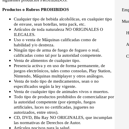
Productos o Rubros PROHIBIDOS
Emp
Cualquier tipo de bebida alcohólicas, en cualquier tipo
Mun
de envase, sean botellas, tetra pack, etc.
Artículos de toda naturaleza NO ORIGINALES O
H
ILEGALES.
Uso o venta de Máquinas calificadas como de
A
habilidad y/o destreza.
Ningún tipo de arma de fuego de fogueo o real,
calificadas como tal por la autoridad competente.
C
Venta de alimentos de cualquier tipo.
Presencia activa y en uso de forma permanente, de
juegos electrónicos, tales como consolas, Play Station,
Nintendo, Máquinas multiplayer y otros análogos.
Venta de todo tipo de medicamentos, sean o no
especificados según la ley vigente.
Venta de cualquier tipo de animales vivos o muertos.
Todo tipo de productos prohibidos de comercializar por
la autoridad competente (por ejemplo, fuegos
artificiales, luces no certificadas, juguetes no
autorizados, entre otros).
CD, DVD, Blu Ray NO ORIGINALES, que incumplan
las normativas de Derechos de Autor.
Artículos nocivos para la salud.