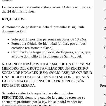
La Feria se realizará entre el día viernes 13 de diciembre y el
S
día 24 del mismo mes.
P
REQUISITOS:
Al momento de postular se deberá presentar la siguiente
D
documentación:
D
Solo podrán postular personas mayores de 18 años
Fotocopia Cédula de Identidad (al día), por ambos
P
costados (en formato físico)
Certificado de Registro Social de Hogares, al día, que
acredite domicilio en la comuna de San Miguel.
L
NOTA: NO PODRÁ POSTULAR MÁS DE UNA PERSONA
P
MIEMBRO DEL GRUPO FAMILIAR SEGÚN REGISTRO
SOCIAL DE HOGARES (RSH) (FOLIO RSH) DE OCURRIR
S
UNA DOBLE POSTULACIÓN SOLO SE CONSIDERARÁ
LA PERSONA QUE SE INSCRIBIO PRIMERO SEGÚN
FECHA INGRESADA.
Pro
Se podrá vender toda aquella clase de productos
M
PERMITIDOS, siempre y cuando la venta de éstos no se
encuentre prohibida por la ley. No se podrá vender los
siguientes productos PROHIBIDOS: