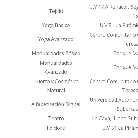
U.V 17 A Renacer, S
Tejido
15
Yoga Básico
U.V 51 La Pirámid
Centro Comunitario 
Yoga Avanzado
Teresa Via
Manualidades Básico
Enrique Mat
Manualidades
Enrique Mat
Avanzado
Huerto y Cosmética
Centro Comunitario 
Natural
Teresa Via
Universidad Au
Alfabetización Digital
Subercasea
Teatro
La Cava, Llano Sub
Folclore
U.V 51 La Pirámid