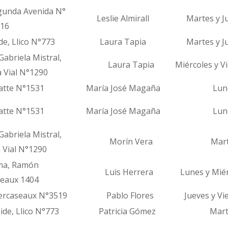
egunda Avenida N°
Leslie Almirall
Martes y Ju
16
e, Llico N°773
Laura Tapia
Martes y Ju
Gabriela Mistral,
Laura Tapia
Miércoles y Vi
l N°1290
te N°1531
María José Magaña
Lune
te N°1531
María José Magaña
Lune
Gabriela Mistral,
Morín Vera
Marte
l N°1290
tónoma, Ramón
Luis Herrera
Lunes y Miér
ux 1404
ercaseaux N°3519
Pablo Flores
Jueves y Vie
e, Llico N°773
Patricia Gómez
Marte