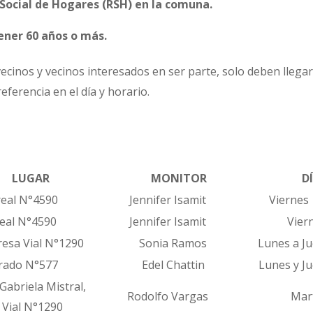
Social de Hogares (RSH) en la comuna.
ener 60 años o más.
 vecinos y vecinos interesados en ser parte, solo deben llegar
referencia en el día y horario.
GAR
MONITOR
DÍ
 N°4590
Jennifer Isamit
Viernes
 N°4590
Jennifer Isamit
Viern
esa Vial N°1290
Sonia Ramos
Lunes a Ju
o N°577
Edel Chattin
Lunes y Ju
Gabriela Mistral,
Rodolfo Vargas
Mart
l N°1290