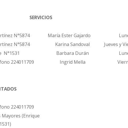
SERVICIOS
rtínez N°5874
María Ester Gajardo
Lune
rtínez N°5874
Karina Sandoval
Jueves y Vie
te N°1531
Barbara Durán
Lune
léfono 224011709
Ingrid Mella
Viern
ITADOS
léfono 224011709
 Mayores (Enrique
1531)