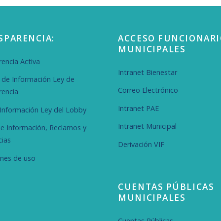
SPARENCIA:
ACCESO FUNCIONARI
MUNICIPALES
encia Activa
Intranet Bienestar
d de Información Ley de
Correo Electrónico
rencia
Intranet PAE
r Información Ley del Lobby
Intranet Municipal
de Información, Reclamos y
cias
Derivación VIF
ones de uso
CUENTAS PÚBLICAS
MUNICIPALES
Cuentas Públicas