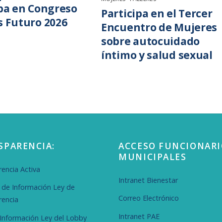
ipa en Congreso
Participa en el Tercer
s Futuro 2026
Encuentro de Mujeres
sobre autocuidado
íntimo y salud sexual
SPARENCIA:
ACCESO FUNCIONARI
MUNICIPALES
encia Activa
Intranet Bienestar
d de Información Ley de
Correo Electrónico
rencia
Intranet PAE
r Información Ley del Lobby