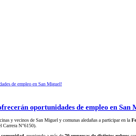
ofrecerán oportunidades de empleo en San 
ecinas y vecinos de San Miguel y comunas aledañas a participar en la
Fe
l Carrera N°6150).
la comunidad
, reuniendo a más de
70 empresas de distintos rubros
com